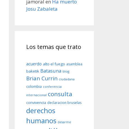
jamoral
en
Ha muerto
Josu Zabaleta
Los temas que trato
acuerdo
alto el fuego
asamblea
Batasuna
baketik
blog
Brian Currin
ciudadana
colombia
conferencia
consulta
internacional
convivencia
declaracion bruselas
derechos
humanos
desarme