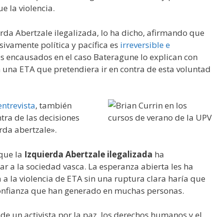
e la violencia.
ierda Abertzale ilegalizada, lo ha dicho, afirmando que
sivamente política y pacífica es
irreversible e
los encausados en el caso Bateragune lo explican con
 una ETA que pretendiera ir en contra de esta voluntad
entrevista
, también
tra de las decisiones
rda abertzale».
 que la
Izquierda Abertzale ilegalizada
ha
r a la sociedad vasca. La esperanza abierta les ha
a la violencia de ETA sin una ruptura clara haría que
confianza que han generado en muchas personas.
 de un activista por la paz, los derechos humanos y el