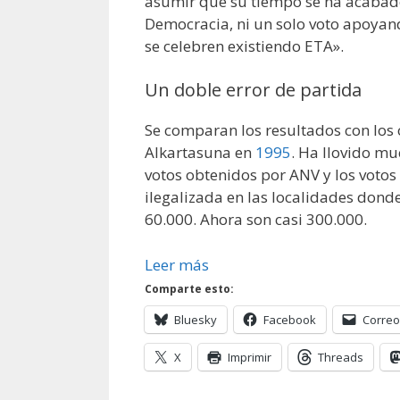
asumir que su tiempo se ha acabad
Democracia, ni un solo voto apoyan
se celebren existiendo ETA».
Un doble error de partida
Se comparan los resultados con los
Alkartasuna en
1995
. Ha llovido m
votos obtenidos por ANV y los votos
ilegalizada en las localidades dond
60.000. Ahora son casi 300.000.
Leer más
Comparte esto:
Bluesky
Facebook
Correo
X
Imprimir
Threads