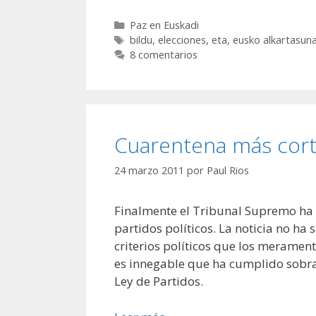
Categorías
Paz en Euskadi
Etiquetas
bildu
,
elecciones
,
eta
,
eusko alkartasun
8 comentarios
Cuarentena más cor
24 marzo 2011
por
Paul Rios
Finalmente el Tribunal Supremo ha fa
partidos políticos. La noticia no h
criterios políticos que los merament
es innegable que ha cumplido sobra
Ley de Partidos.