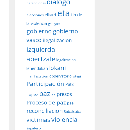
diálogo
detenciones
eta
fin de
elkarri
elecciones
la violencia
gal
gara
gobierno
gobierno
vasco
ilegalizacion
izquierda
abertzale
legalizacion
lokarri
lehendakari
observatorio
otegi
manifestacion
Participación
Patxi
paz
presos
Lopez
pp
Proceso de paz
pse
reconciliacion
Rubalcaba
violencia
victimas
Zapatero