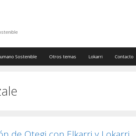
stenible
Humano Sostenible
Otros temas
Lokarri
Contacto
zale
n de Otegi con Elkarri y Lokarri