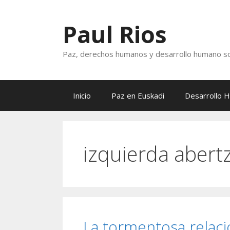
Saltar
al
Paul Rios
contenido
Paz, derechos humanos y desarrollo humano so
Inicio
Paz en Euskadi
Desarrollo 
izquierda abert
La tormentosa relació