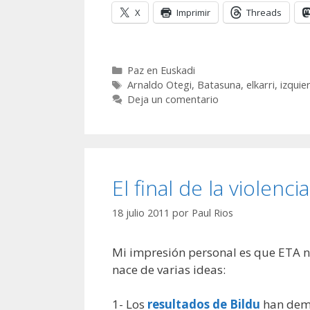
X
Imprimir
Threads
Categorías
Paz en Euskadi
Etiquetas
Arnaldo Otegi
,
Batasuna
,
elkarri
,
izquie
Deja un comentario
El final de la violenci
18 julio 2011
por
Paul Rios
Mi impresión personal es que ETA n
nace de varias ideas:
1- Los
resultados de Bildu
han demo