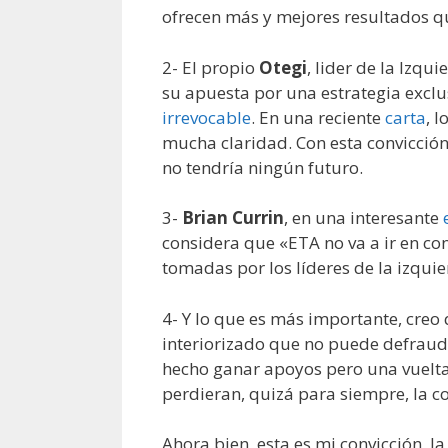
ofrecen más y mejores resultados qu
2- El propio
Otegi
, lider de la Izqu
su apuesta por una estrategia exclu
irrevocable
. En una reciente
carta
, 
mucha claridad. Con esta convicción
no tendría ningún futuro.
3-
Brian Currin
, en una interesante
considera que «ETA no va a ir en con
tomadas por los líderes de la izquie
4- Y lo que es más importante, creo
interiorizado que no puede defrauda
hecho ganar apoyos pero una vuelta 
perdieran, quizá para siempre, la 
Ahora bien, esta es mi convicción, la