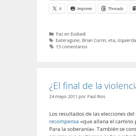
X
Imprimir
Threads
Categorías
Paz en Euskadi
Etiquetas
bateragune
,
Brian Currin
,
eta
,
izquierda
15 comentarios
¿El final de la violenc
24 mayo 2011
por
Paul Rios
Los resultados de las elecciones d
recompensa
«que allana el camino pa
Para la soberanía». También se co