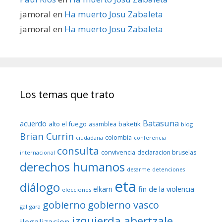
jamoral
en
Ha muerto Josu Zabaleta
jamoral
en
Ha muerto Josu Zabaleta
Los temas que trato
Batasuna
acuerdo
alto el fuego
baketik
asamblea
blog
Brian Currin
colombia
ciudadana
conferencia
consulta
convivencia
declaracion bruselas
internacional
derechos humanos
desarme
detenciones
eta
diálogo
fin de la violencia
elkarri
elecciones
gobierno
gobierno vasco
gal
gara
izquierda abertzale
ilegalizacion