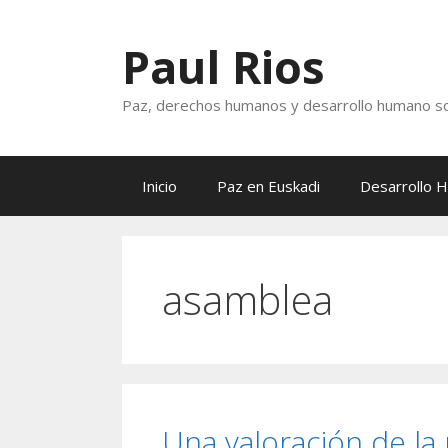
Saltar
al
Paul Rios
contenido
Paz, derechos humanos y desarrollo humano so
Inicio
Paz en Euskadi
Desarrollo 
asamblea
Una valoración de la