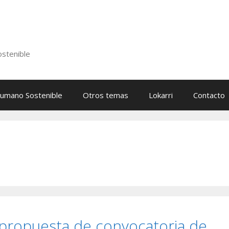
stenible
Humano Sostenible
Otros temas
Lokarri
Contacto
 propuesta de convocatoria de