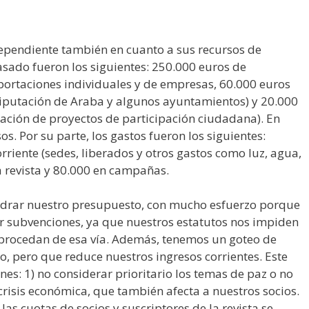
dependiente también en cuanto a sus recursos de
asado fueron los siguientes: 250.000 euros de
portaciones individuales y de empresas, 60.000 euros
iputación de Araba y algunos ayuntamientos) y 20.000
zación de proyectos de participación ciudadana). En
s. Por su parte, los gastos fueron los siguientes:
riente (sedes, liberados y otros gastos como luz, agua,
la revista y 80.000 en campañas.
drar nuestro presupuesto, con mucho esfuerzo porque
r subvenciones, ya que nuestros estatutos nos impiden
procedan de esa vía. Además, tenemos un goteo de
, pero que reduce nuestros ingresos corrientes. Este
es: 1) no considerar prioritario los temas de paz o no
a crisis económica, que también afecta a nuestros socios.
las cuotas de socios y suscriptores de la revista se