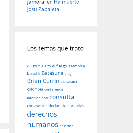
jamoral
en
Ha muerto
Josu Zabaleta
Los temas que trato
acuerdo
alto el fuego
asamblea
Batasuna
baketik
blog
Brian Currin
ciudadana
colombia
conferencia
consulta
internacional
convivencia
declaracion bruselas
derechos
humanos
desarme