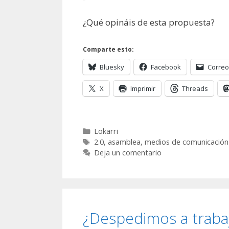
¿Qué opináis de esta propuesta?
Comparte esto:
Bluesky
Facebook
Correo
X
Imprimir
Threads
Categorías
Lokarri
Etiquetas
2.0
,
asamblea
,
medios de comunicación
Deja un comentario
¿Despedimos a trabaj