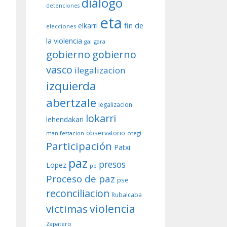
diálogo
detenciones
eta
fin de
elkarri
elecciones
la violencia
gal
gara
gobierno
gobierno
vasco
ilegalizacion
izquierda
abertzale
legalizacion
lokarri
lehendakari
observatorio
otegi
manifestacion
Participación
Patxi
paz
presos
Lopez
pp
Proceso de paz
pse
reconciliacion
Rubalcaba
violencia
victimas
Zapatero