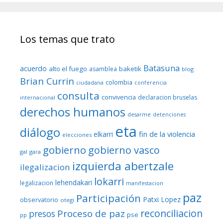
Los temas que trato
Batasuna
acuerdo
alto el fuego
baketik
asamblea
blog
Brian Currin
colombia
ciudadana
conferencia
consulta
convivencia
declaracion bruselas
internacional
derechos humanos
desarme
detenciones
eta
diálogo
fin de la violencia
elkarri
elecciones
gobierno
gobierno vasco
gal
gara
izquierda abertzale
ilegalizacion
lokarri
lehendakari
legalizacion
manifestacion
paz
Participación
Patxi Lopez
observatorio
otegi
reconciliacion
Proceso de paz
presos
pse
pp