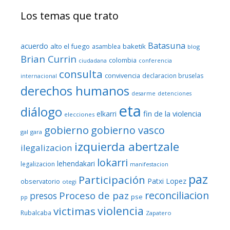
Los temas que trato
Batasuna
acuerdo
alto el fuego
baketik
asamblea
blog
Brian Currin
colombia
ciudadana
conferencia
consulta
convivencia
declaracion bruselas
internacional
derechos humanos
desarme
detenciones
eta
diálogo
fin de la violencia
elkarri
elecciones
gobierno
gobierno vasco
gal
gara
izquierda abertzale
ilegalizacion
lokarri
lehendakari
legalizacion
manifestacion
paz
Participación
Patxi Lopez
observatorio
otegi
reconciliacion
Proceso de paz
presos
pse
pp
violencia
victimas
Rubalcaba
Zapatero