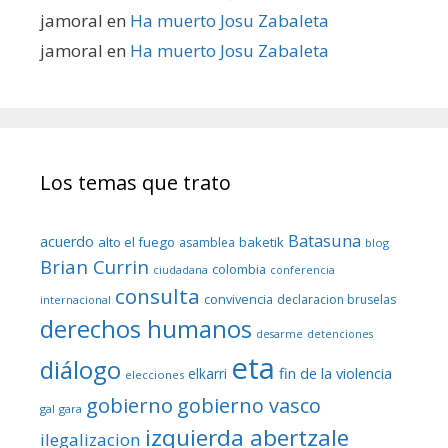
jamoral
en
Ha muerto Josu Zabaleta
jamoral
en
Ha muerto Josu Zabaleta
Los temas que trato
Batasuna
acuerdo
alto el fuego
baketik
asamblea
blog
Brian Currin
colombia
ciudadana
conferencia
consulta
convivencia
declaracion bruselas
internacional
derechos humanos
desarme
detenciones
eta
diálogo
fin de la violencia
elkarri
elecciones
gobierno
gobierno vasco
gal
gara
izquierda abertzale
ilegalizacion