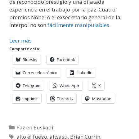
de reconocido prestigio y una dilatada
experiencia en el trabajo por la paz. Cuatro
premios Nobel o el exsecretario general de la
Interpol no son
fácilmente manipulables
.
Leer más
Comparte esto:
Bluesky
Facebook
Correo electrónico
LinkedIn
Telegram
WhatsApp
X
Imprimir
Threads
Mastodon
Categorías
Paz en Euskadi
Etiquetas
alto el fuego
,
altsasu
,
Brian Currin
,