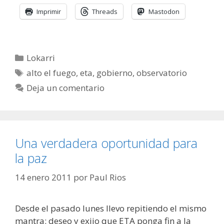
Imprimir
Threads
Mastodon
Categorías
Lokarri
Etiquetas
alto el fuego
,
eta
,
gobierno
,
observatorio
Deja un comentario
Una verdadera oportunidad para
la paz
14 enero 2011
por
Paul Rios
Desde el pasado lunes llevo repitiendo el mismo
mantra: deseo y exijo que ETA ponga fin a la