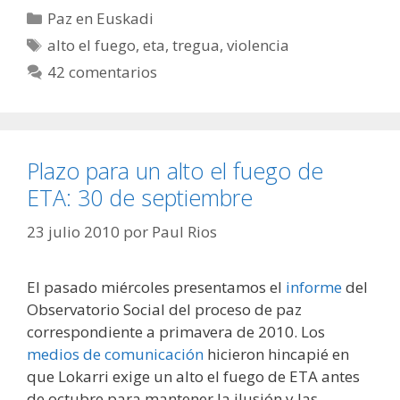
Categorías
Paz en Euskadi
Etiquetas
alto el fuego
,
eta
,
tregua
,
violencia
42 comentarios
Plazo para un alto el fuego de
ETA: 30 de septiembre
23 julio 2010
por
Paul Rios
El pasado miércoles presentamos el
informe
del
Observatorio Social del proceso de paz
correspondiente a primavera de 2010. Los
medios de comunicación
hicieron hincapié en
que Lokarri exige un alto el fuego de ETA antes
de octubre para mantener la ilusión y las