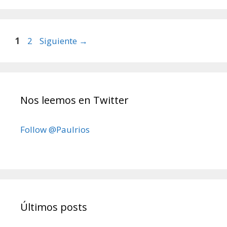
Página
Página
1
2
Siguiente
→
Nos leemos en Twitter
Follow @Paulrios
Últimos posts