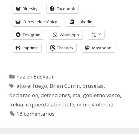
Bluesky
Facebook
Correo electrónico
LinkedIn
Telegram
WhatsApp
X
Imprimir
Threads
Mastodon
Categorías
Paz en Euskadi
Etiquetas
alto el fuego
,
Brian Currin
,
bruselas
,
declaracion
,
detenciones
,
eta
,
gobierno vasco
,
irekia
,
izquierda abertzale
,
nerin
,
violencia
18 comentarios