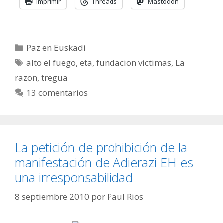
Imprimir
Threads
Mastodon
Categorías
Paz en Euskadi
Etiquetas
alto el fuego
,
eta
,
fundacion victimas
,
La
razon
,
tregua
13 comentarios
La petición de prohibición de la
manifestación de Adierazi EH es
una irresponsabilidad
8 septiembre 2010
por
Paul Rios