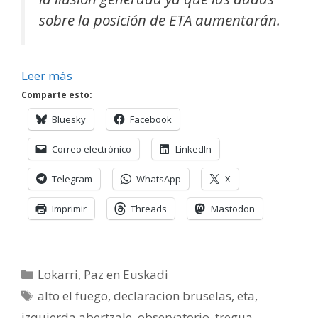
sobre la posición de ETA aumentarán.
Leer más
Comparte esto:
Bluesky
Facebook
Correo electrónico
LinkedIn
Telegram
WhatsApp
X
Imprimir
Threads
Mastodon
Categorías
Lokarri
,
Paz en Euskadi
Etiquetas
alto el fuego
,
declaracion bruselas
,
eta
,
izquierda abertzale
,
observatorio
,
tregua