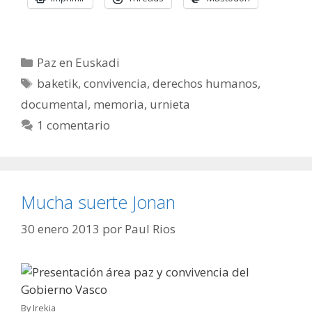
Categorías
Paz en Euskadi
Etiquetas
baketik
,
convivencia
,
derechos humanos
,
documental
,
memoria
,
urnieta
1 comentario
Mucha suerte Jonan
30 enero 2013
por
Paul Rios
By Irekia