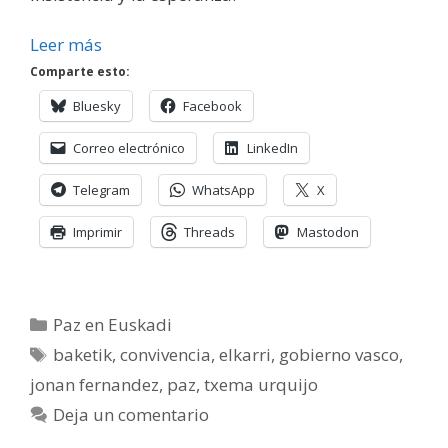
Leer más
Comparte esto:
Bluesky
Facebook
Correo electrónico
LinkedIn
Telegram
WhatsApp
X
Imprimir
Threads
Mastodon
Categorías
Paz en Euskadi
Etiquetas
baketik
,
convivencia
,
elkarri
,
gobierno vasco
,
jonan fernandez
,
paz
,
txema urquijo
Deja un comentario