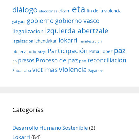
eta
diálogo
fin de la violencia
elkarri
elecciones
gobierno
gobierno vasco
gal
gara
izquierda abertzale
ilegalizacion
lokarri
lehendakari
legalizacion
manifestacion
paz
Participación
Patxi Lopez
observatorio
otegi
reconciliacion
Proceso de paz
presos
pse
pp
violencia
victimas
Rubalcaba
Zapatero
Categorías
Desarrollo Humano Sostenible
(2)
Lokarri
(84)