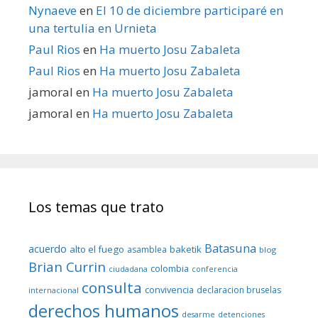
Nynaeve
en
El 10 de diciembre participaré en
una tertulia en Urnieta
Paul Rios
en
Ha muerto Josu Zabaleta
Paul Rios
en
Ha muerto Josu Zabaleta
jamoral
en
Ha muerto Josu Zabaleta
jamoral
en
Ha muerto Josu Zabaleta
Los temas que trato
Batasuna
acuerdo
alto el fuego
baketik
asamblea
blog
Brian Currin
colombia
ciudadana
conferencia
consulta
convivencia
declaracion bruselas
internacional
derechos humanos
desarme
detenciones