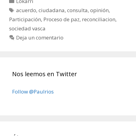
Categorías
Lokarri
Etiquetas
acuerdo
,
ciudadana
,
consulta
,
opinión
,
Participación
,
Proceso de paz
,
reconciliacion
,
sociedad vasca
Deja un comentario
Nos leemos en Twitter
Follow @Paulrios