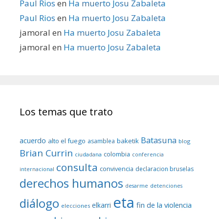
Paul Rios
en
Ha muerto Josu Zabaleta
Paul Rios
en
Ha muerto Josu Zabaleta
jamoral
en
Ha muerto Josu Zabaleta
jamoral
en
Ha muerto Josu Zabaleta
Los temas que trato
Batasuna
acuerdo
alto el fuego
baketik
asamblea
blog
Brian Currin
colombia
ciudadana
conferencia
consulta
convivencia
declaracion bruselas
internacional
derechos humanos
desarme
detenciones
eta
diálogo
fin de la violencia
elkarri
elecciones