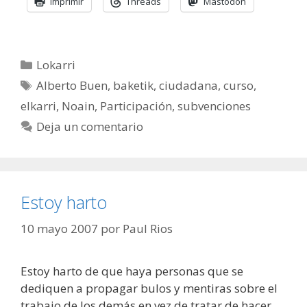
Imprimir
Threads
Mastodon
Categorías
Lokarri
Etiquetas
Alberto Buen
,
baketik
,
ciudadana
,
curso
,
elkarri
,
Noain
,
Participación
,
subvenciones
Deja un comentario
Estoy harto
10 mayo 2007
por
Paul Rios
Estoy harto de que haya personas que se
dediquen a propagar bulos y mentiras sobre el
trabajo de los demás en vez de tratar de hacer