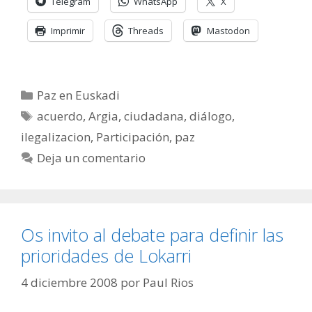
Telegram
WhatsApp
X
Imprimir
Threads
Mastodon
Categorías
Paz en Euskadi
Etiquetas
acuerdo
,
Argia
,
ciudadana
,
diálogo
,
ilegalizacion
,
Participación
,
paz
Deja un comentario
Os invito al debate para definir las
prioridades de Lokarri
4 diciembre 2008
por
Paul Rios