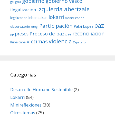
gobierno
gobierno vasco
gal
gara
izquierda abertzale
ilegalizacion
lokarri
lehendakari
legalizacion
manifestacion
paz
Participación
Patxi Lopez
observatorio
otegi
reconciliacion
Proceso de paz
presos
pse
pp
violencia
victimas
Rubalcaba
Zapatero
Categorías
Desarrollo Humano Sostenible
(2)
Lokarri
(84)
Minireflexiones
(30)
Otros temas
(75)