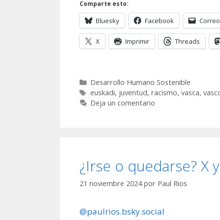
Comparte esto:
Bluesky
Facebook
Correo
X
Imprimir
Threads
Categorías
Desarrollo Humano Sostenible
Etiquetas
euskadi
,
juventud
,
racismo
,
vasca
,
vasc
Deja un comentario
¿Irse o quedarse? X 
21 noviembre 2024
por
Paul Rios
@paulrios.bsky.social