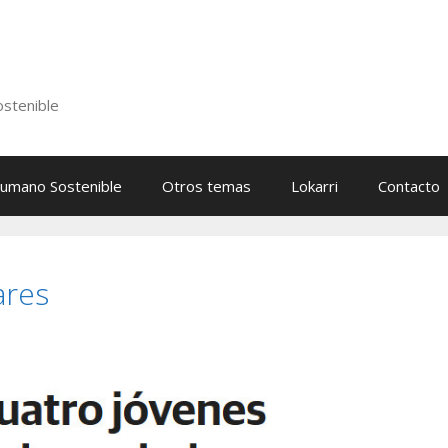
stenible
Humano Sostenible
Otros temas
Lokarri
Contacto
ares