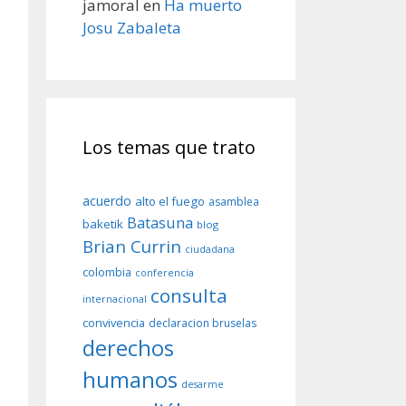
jamoral
en
Ha muerto
Josu Zabaleta
Los temas que trato
acuerdo
alto el fuego
asamblea
Batasuna
baketik
blog
Brian Currin
ciudadana
colombia
conferencia
consulta
internacional
convivencia
declaracion bruselas
derechos
humanos
desarme