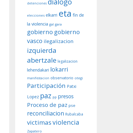
diálogo
detenciones
eta
fin de
elkarri
elecciones
la violencia
gal
gara
gobierno
gobierno
vasco
ilegalizacion
izquierda
abertzale
legalizacion
lokarri
lehendakari
observatorio
otegi
manifestacion
Participación
Patxi
paz
presos
Lopez
pp
Proceso de paz
pse
reconciliacion
Rubalcaba
violencia
victimas
Zapatero