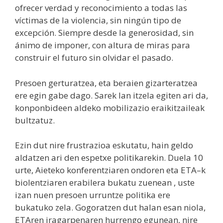
ofrecer verdad y reconocimiento a todas las
víctimas de la violencia, sin ningún tipo de
excepción. Siempre desde la generosidad, sin
ánimo de imponer, con altura de miras para
construir el futuro sin olvidar el pasado.
Presoen gerturatzea, eta beraien gizarteratzea
ere egin gabe dago. Sarek lan itzela egiten ari da,
konponbideen aldeko mobilizazio eraikitzaileak
bultzatuz.
Ezin dut nire frustrazioa eskutatu, hain geldo
aldatzen ari den espetxe politikarekin. Duela 10
urte, Aieteko konferentziaren ondoren eta ETA–k
biolentziaren erabilera bukatu zuenean , uste
izan nuen presoen urruntze politika ere
bukatuko zela. Gogoratzen dut halan esan niola,
ETAren iragarpenaren hurrengo egunean, nire