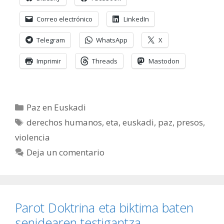
Correo electrónico
LinkedIn
Telegram
WhatsApp
X
Imprimir
Threads
Mastodon
Categorías
Paz en Euskadi
Etiquetas
derechos humanos
,
eta
,
euskadi
,
paz
,
presos
,
violencia
Deja un comentario
Parot Doktrina eta biktima baten
senidearen testigantza