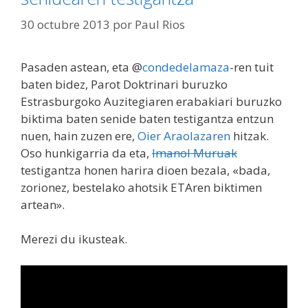
30 octubre 2013
por
Paul Rios
Pasaden astean, eta @
condedelamaza
-ren tuit
baten bidez, Parot Doktrinari buruzko
Estrasburgoko Auzitegiaren erabakiari buruzko
biktima baten senide baten testigantza entzun
nuen, hain zuzen ere,
Oier Araolazaren
hitzak.
Oso hunkigarria da eta,
Imanol Muruak
testigantza honen harira dioen bezala, «bada,
zorionez, bestelako ahotsik ETAren biktimen
artean».
Merezi du ikusteak.