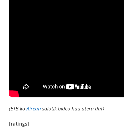
(ETB-ko
Airean
saiotik bideo hau atera dut)
[ratings]