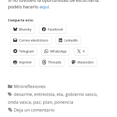
Si no tuvisteis la oportunidad de escucharla,
podéis hacerlo
aquí
.
Comparte esto:
Bluesky
Facebook
Correo electrónico
LinkedIn
Telegram
WhatsApp
X
Imprimir
Threads
Mastodon
Categorías
Minireflexiones
Etiquetas
desarme
,
entrevista
,
eta
,
gobierno vasco
,
onda vasca
,
paz
,
plan
,
ponencia
Deja un comentario