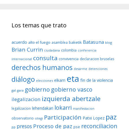
Los temas que trato
Batasuna
acuerdo
alto el fuego
baketik
asamblea
blog
Brian Currin
colombia
ciudadana
conferencia
consulta
convivencia
declaracion bruselas
internacional
derechos humanos
desarme
detenciones
eta
diálogo
fin de la violencia
elkarri
elecciones
gobierno
gobierno vasco
gal
gara
izquierda abertzale
ilegalizacion
lokarri
lehendakari
legalizacion
manifestacion
paz
Participación
Patxi Lopez
observatorio
otegi
reconciliacion
Proceso de paz
presos
pse
pp