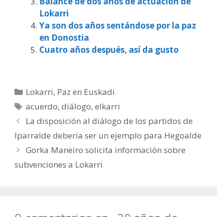
Balance de dos años de actuación de
Lokarri
Ya son dos años sentándose por la paz
en Donostia
Cuatro años después, así da gusto
Categorías
Lokarri
,
Paz en Euskadi
Etiquetas
acuerdo
,
diálogo
,
elkarri
La disposición al diálogo de los partidos de
Iparralde debería ser un ejemplo para Hegoalde
Gorka Maneiro solicita información sobre
subvenciones a Lokarri