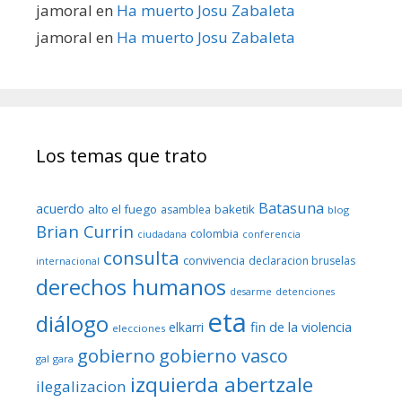
jamoral
en
Ha muerto Josu Zabaleta
jamoral
en
Ha muerto Josu Zabaleta
Los temas que trato
Batasuna
acuerdo
alto el fuego
baketik
asamblea
blog
Brian Currin
colombia
ciudadana
conferencia
consulta
convivencia
declaracion bruselas
internacional
derechos humanos
desarme
detenciones
eta
diálogo
fin de la violencia
elkarri
elecciones
gobierno
gobierno vasco
gal
gara
izquierda abertzale
ilegalizacion