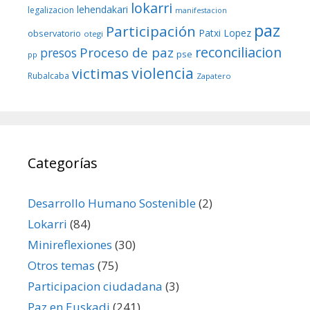
lokarri
lehendakari
legalizacion
manifestacion
paz
Participación
Patxi Lopez
observatorio
otegi
reconciliacion
Proceso de paz
presos
pse
pp
violencia
victimas
Rubalcaba
Zapatero
Categorías
Desarrollo Humano Sostenible
(2)
Lokarri
(84)
Minireflexiones
(30)
Otros temas
(75)
Participacion ciudadana
(3)
Paz en Euskadi
(241)