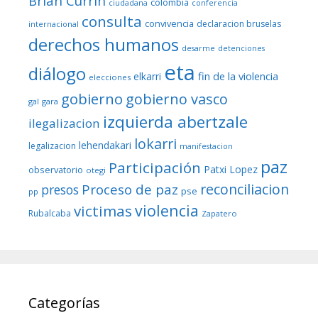
Brian Currin
colombia
ciudadana
conferencia
consulta
convivencia
declaracion bruselas
internacional
derechos humanos
desarme
detenciones
eta
diálogo
fin de la violencia
elkarri
elecciones
gobierno
gobierno vasco
gal
gara
izquierda abertzale
ilegalizacion
lokarri
lehendakari
legalizacion
manifestacion
paz
Participación
Patxi Lopez
observatorio
otegi
reconciliacion
Proceso de paz
presos
pse
pp
violencia
victimas
Rubalcaba
Zapatero
Categorías