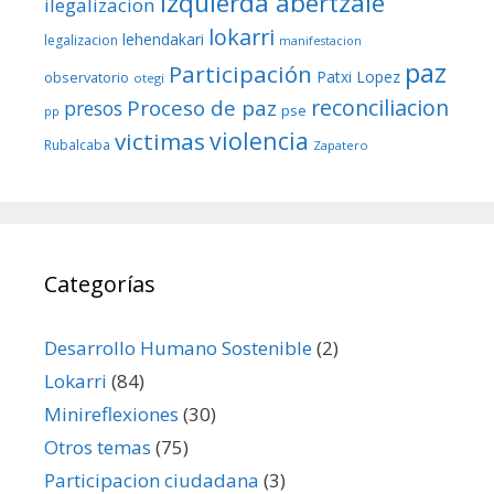
izquierda abertzale
ilegalizacion
lokarri
lehendakari
legalizacion
manifestacion
paz
Participación
Patxi Lopez
observatorio
otegi
reconciliacion
Proceso de paz
presos
pse
pp
violencia
victimas
Rubalcaba
Zapatero
Categorías
Desarrollo Humano Sostenible
(2)
Lokarri
(84)
Minireflexiones
(30)
Otros temas
(75)
Participacion ciudadana
(3)