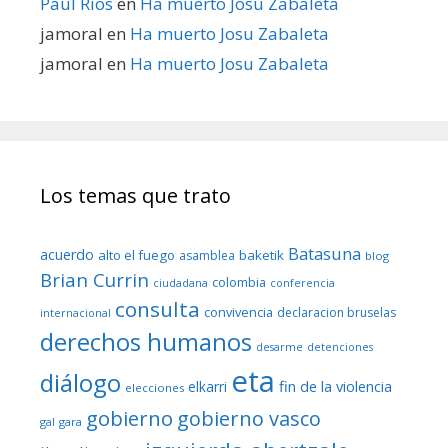
Paul Rios
en
Ha muerto Josu Zabaleta
jamoral
en
Ha muerto Josu Zabaleta
jamoral
en
Ha muerto Josu Zabaleta
Los temas que trato
Batasuna
acuerdo
alto el fuego
baketik
asamblea
blog
Brian Currin
colombia
ciudadana
conferencia
consulta
convivencia
declaracion bruselas
internacional
derechos humanos
desarme
detenciones
eta
diálogo
fin de la violencia
elkarri
elecciones
gobierno
gobierno vasco
gal
gara