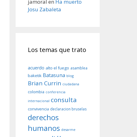
jamoral
en
Ha muerto
Josu Zabaleta
Los temas que trato
acuerdo
alto el fuego
asamblea
Batasuna
baketik
blog
Brian Currin
ciudadana
colombia
conferencia
consulta
internacional
convivencia
declaracion bruselas
derechos
humanos
desarme