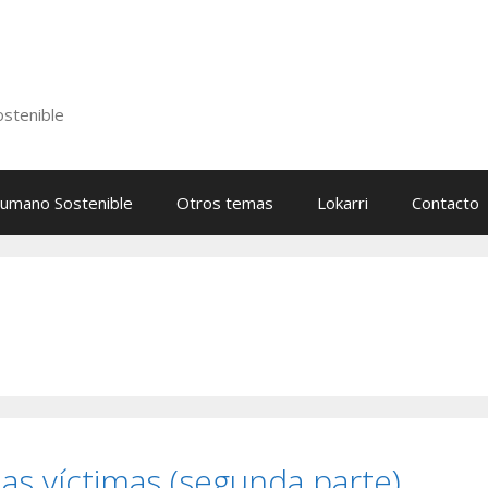
stenible
Humano Sostenible
Otros temas
Lokarri
Contacto
as víctimas (segunda parte)