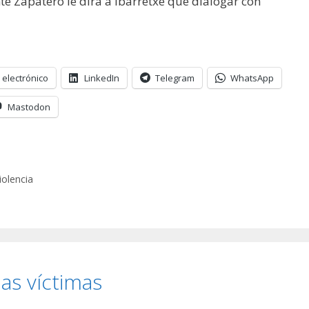
e Zapatero le dirá a Ibarretxe que dialogar con
 electrónico
LinkedIn
Telegram
WhatsApp
Mastodon
iolencia
as víctimas