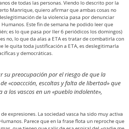
nos de todas las personas. Viendo lo descrito por la
berto Manrique, quiero afirmar que ambas cosas no
eslegitimación de la violencia pasa por denunciar
s Humanos. Este fin de semana he podido leer que
n; es lo que pasa por ller 6 periódicos los domingos)
s no, lo que da alas a ETA es tratar de combatirla con
e le quita toda justificación a ETA, es deslegitimarla
cíficas y democráticas.
r su preocupación por el riesgo de que la
 de «coaccción, escoltas y falta de libertad» que
a a los vascos en un «pueblo indolente»,
 de expresiones. La sociedad vasca ha sido muy activa
 Humanos. Parece que en la frase flota un reproche que
mas, que tienen que salir de esa espiral del «nadie me