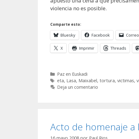
apuesto una cena a que precisament
violencia no es posible.
Comparte esto:
Bluesky
Facebook
Correo
X
Imprimir
Threads
Categorías
Paz en Euskadi
Etiquetas
eta
,
Lasa
,
Maixabel
,
tortura
,
victimas
,
v
Deja un comentario
Acto de homenaje a l
16 mayo 2008
por
Paul Rios