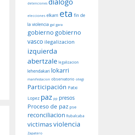
diálogo
detenciones
eta
fin de
elkarri
elecciones
la violencia
gal
gara
gobierno
gobierno
vasco
ilegalizacion
izquierda
abertzale
legalizacion
lokarri
lehendakari
observatorio
otegi
manifestacion
Participación
Patxi
paz
presos
Lopez
pp
Proceso de paz
pse
reconciliacion
Rubalcaba
violencia
victimas
Zapatero