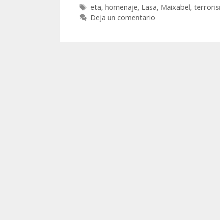
Etiquetas
eta
,
homenaje
,
Lasa
,
Maixabel
,
terrori
Deja un comentario