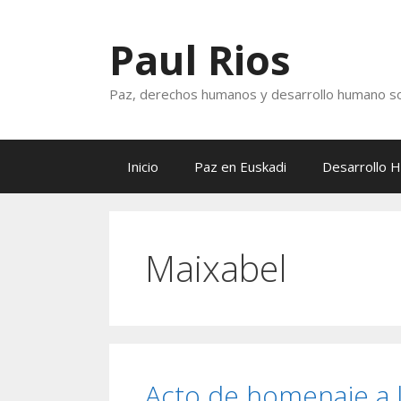
Saltar
al
Paul Rios
contenido
Paz, derechos humanos y desarrollo humano so
Inicio
Paz en Euskadi
Desarrollo 
Maixabel
Acto de homenaje a l