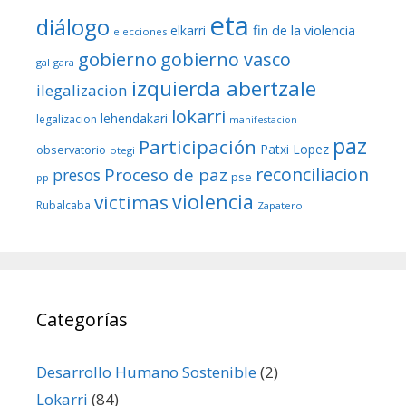
eta
diálogo
fin de la violencia
elkarri
elecciones
gobierno
gobierno vasco
gal
gara
izquierda abertzale
ilegalizacion
lokarri
lehendakari
legalizacion
manifestacion
paz
Participación
Patxi Lopez
observatorio
otegi
reconciliacion
Proceso de paz
presos
pse
pp
violencia
victimas
Rubalcaba
Zapatero
Categorías
Desarrollo Humano Sostenible
(2)
Lokarri
(84)