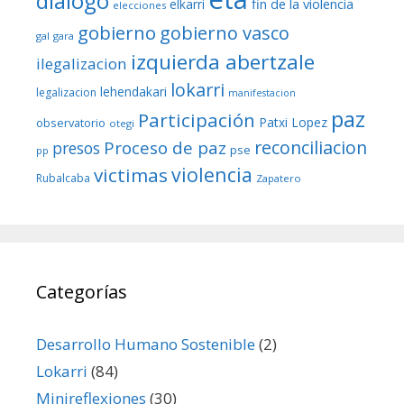
diálogo
fin de la violencia
elkarri
elecciones
gobierno
gobierno vasco
gal
gara
izquierda abertzale
ilegalizacion
lokarri
lehendakari
legalizacion
manifestacion
paz
Participación
Patxi Lopez
observatorio
otegi
reconciliacion
Proceso de paz
presos
pse
pp
violencia
victimas
Rubalcaba
Zapatero
Categorías
Desarrollo Humano Sostenible
(2)
Lokarri
(84)
Minireflexiones
(30)