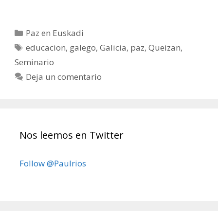
Categorías
Paz en Euskadi
Etiquetas
educacion
,
galego
,
Galicia
,
paz
,
Queizan
,
Seminario
Deja un comentario
Nos leemos en Twitter
Follow @Paulrios