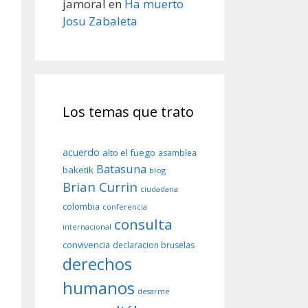
jamoral
en
Ha muerto
Josu Zabaleta
Los temas que trato
acuerdo
alto el fuego
asamblea
Batasuna
baketik
blog
Brian Currin
ciudadana
colombia
conferencia
consulta
internacional
convivencia
declaracion bruselas
derechos
humanos
desarme