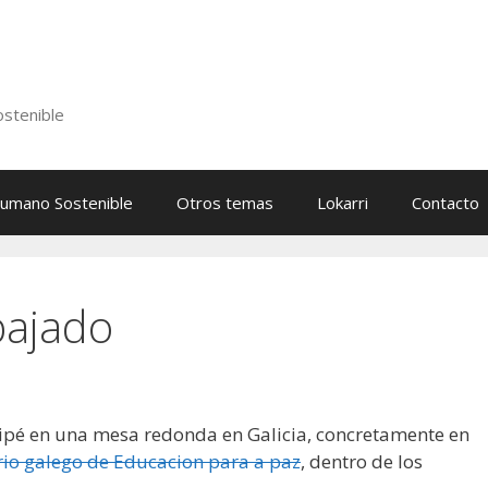
stenible
Humano Sostenible
Otros temas
Lokarri
Contacto
bajado
icipé en una mesa redonda en Galicia, concretamente en
io galego de Educacion para a paz
, dentro de los