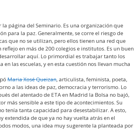
 la página del Seminario. Es una organización que
ón para la paz. Generalmente, se corre el riesgo de
cas que no se utilizan, pero ellos tienen una red que
 reflejo en más de 200 colegios e institutos. Es un buen
esarrollar aquí. Lo primordial es trabajar tanto los
a en las escuelas, y en esta cuestión nos llevan mucha
ipó
Maria Xosé Queizan
, articulista, feminista, poeta,
orno a las ideas de paz, democracia y terrorismo. Lo
pués del atentado de ETA en Madrid la Bolsa no bajó,
tor más sensible a este tipo de acontecimientos. Su
o tenía tanta capacidad para desestabilizar. A esto,
 extendida de que ya no hay vuelta atrás en el
e todos modos, una idea muy sugerente la planteada por