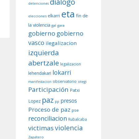
diálogo
detenciones
eta
fin de
elkarri
elecciones
la violencia
gal
gara
gobierno
gobierno
vasco
ilegalizacion
izquierda
abertzale
legalizacion
lokarri
lehendakari
observatorio
otegi
manifestacion
Participación
Patxi
paz
presos
Lopez
pp
Proceso de paz
pse
reconciliacion
Rubalcaba
violencia
victimas
Zapatero