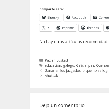
Comparte esto:
Bluesky
Facebook
Correo
X
Imprimir
Threads
No hay otros artículos recomendado
Categorías
Paz en Euskadi
Etiquetas
educacion
,
galego
,
Galicia
,
paz
,
Queizan
Ganar en los juzgados lo que no se log
Ahotsak
Deja un comentario