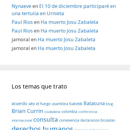
Nynaeve
en
El 10 de diciembre participaré en
una tertulia en Urnieta
Paul Rios
en
Ha muerto Josu Zabaleta
Paul Rios
en
Ha muerto Josu Zabaleta
jamoral
en
Ha muerto Josu Zabaleta
jamoral
en
Ha muerto Josu Zabaleta
Los temas que trato
Batasuna
acuerdo
alto el fuego
baketik
asamblea
blog
Brian Currin
colombia
ciudadana
conferencia
consulta
convivencia
declaracion bruselas
internacional
derechos humanos