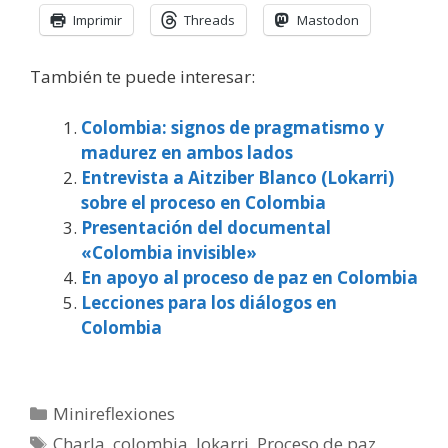
Imprimir
Threads
Mastodon
También te puede interesar:
Colombia: signos de pragmatismo y
madurez en ambos lados
Entrevista a Aitziber Blanco (Lokarri)
sobre el proceso en Colombia
Presentación del documental
«Colombia invisible»
En apoyo al proceso de paz en Colombia
Lecciones para los diálogos en
Colombia
Categorías
Minireflexiones
Etiquetas
Charla
,
colombia
,
lokarri
,
Proceso de paz