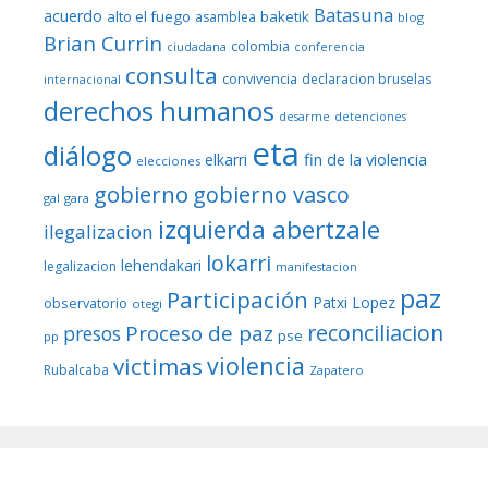
Batasuna
acuerdo
alto el fuego
baketik
asamblea
blog
Brian Currin
colombia
ciudadana
conferencia
consulta
convivencia
declaracion bruselas
internacional
derechos humanos
desarme
detenciones
eta
diálogo
fin de la violencia
elkarri
elecciones
gobierno
gobierno vasco
gal
gara
izquierda abertzale
ilegalizacion
lokarri
lehendakari
legalizacion
manifestacion
paz
Participación
Patxi Lopez
observatorio
otegi
reconciliacion
Proceso de paz
presos
pse
pp
violencia
victimas
Rubalcaba
Zapatero