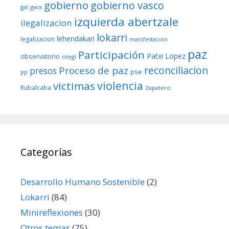
gobierno
gobierno vasco
gal
gara
izquierda abertzale
ilegalizacion
lokarri
lehendakari
legalizacion
manifestacion
paz
Participación
Patxi Lopez
observatorio
otegi
reconciliacion
Proceso de paz
presos
pse
pp
violencia
victimas
Rubalcaba
Zapatero
Categorías
Desarrollo Humano Sostenible
(2)
Lokarri
(84)
Minireflexiones
(30)
Otros temas
(75)