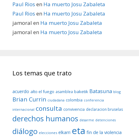
Paul Rios
en
Ha muerto Josu Zabaleta
Paul Rios
en
Ha muerto Josu Zabaleta
jamoral
en
Ha muerto Josu Zabaleta
jamoral
en
Ha muerto Josu Zabaleta
Los temas que trato
Batasuna
acuerdo
alto el fuego
baketik
asamblea
blog
Brian Currin
colombia
ciudadana
conferencia
consulta
convivencia
declaracion bruselas
internacional
derechos humanos
desarme
detenciones
eta
diálogo
fin de la violencia
elkarri
elecciones