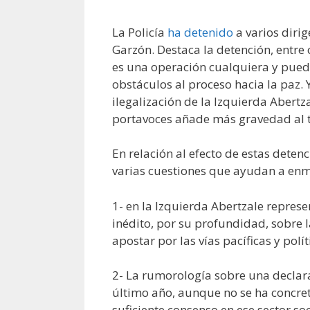
La Policía
ha detenido
a varios dirig
Garzón. Destaca la detención, entre 
es una operación cualquiera y puede
obstáculos al proceso hacia la paz.
ilegalización de la Izquierda Abert
portavoces añade más gravedad al 
En relación al efecto de estas deten
varias cuestiones que ayudan a enm
1- en la Izquierda Abertzale repres
inédito, por su profundidad, sobre l
apostar por las vías pacíficas y polít
2- La rumorología sobre una declara
último año, aunque no se ha concre
suficiente consenso en ese sector soc