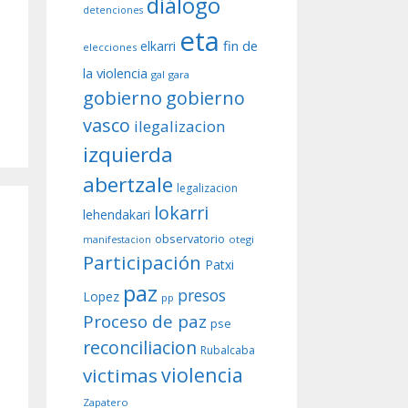
diálogo
detenciones
eta
fin de
elkarri
elecciones
la violencia
gal
gara
gobierno
gobierno
vasco
ilegalizacion
izquierda
abertzale
legalizacion
lokarri
lehendakari
observatorio
otegi
manifestacion
Participación
Patxi
paz
presos
Lopez
pp
Proceso de paz
pse
reconciliacion
Rubalcaba
violencia
victimas
Zapatero