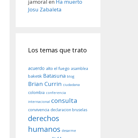
jamoral
en
Ha muerto
Josu Zabaleta
Los temas que trato
acuerdo
alto el fuego
asamblea
Batasuna
baketik
blog
Brian Currin
ciudadana
colombia
conferencia
consulta
internacional
convivencia
declaracion bruselas
derechos
humanos
desarme