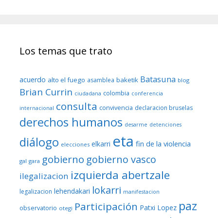
Los temas que trato
Batasuna
acuerdo
alto el fuego
baketik
asamblea
blog
Brian Currin
colombia
ciudadana
conferencia
consulta
convivencia
declaracion bruselas
internacional
derechos humanos
desarme
detenciones
eta
diálogo
fin de la violencia
elkarri
elecciones
gobierno
gobierno vasco
gal
gara
izquierda abertzale
ilegalizacion
lokarri
lehendakari
legalizacion
manifestacion
paz
Participación
Patxi Lopez
observatorio
otegi