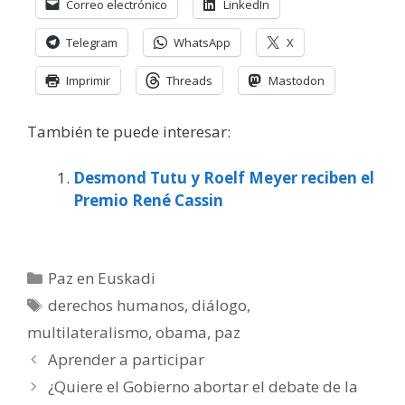
Correo electrónico
LinkedIn
Telegram
WhatsApp
X
Imprimir
Threads
Mastodon
También te puede interesar:
Desmond Tutu y Roelf Meyer reciben el
Premio René Cassin
Categorías
Paz en Euskadi
Etiquetas
derechos humanos
,
diálogo
,
multilateralismo
,
obama
,
paz
Aprender a participar
¿Quiere el Gobierno abortar el debate de la