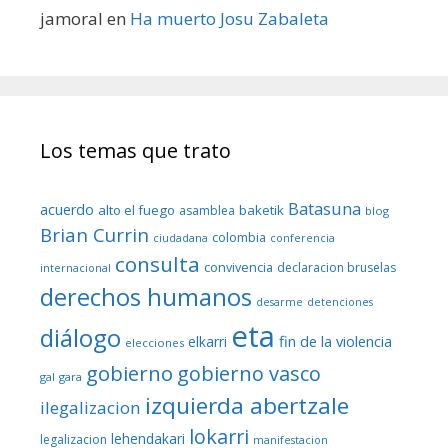
jamoral
en
Ha muerto Josu Zabaleta
Los temas que trato
Batasuna
acuerdo
alto el fuego
baketik
asamblea
blog
Brian Currin
colombia
ciudadana
conferencia
consulta
convivencia
declaracion bruselas
internacional
derechos humanos
desarme
detenciones
eta
diálogo
fin de la violencia
elkarri
elecciones
gobierno
gobierno vasco
gal
gara
izquierda abertzale
ilegalizacion
lokarri
lehendakari
legalizacion
manifestacion