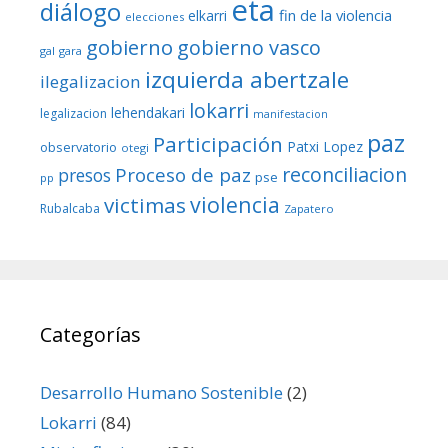
eta
diálogo
fin de la violencia
elkarri
elecciones
gobierno
gobierno vasco
gal
gara
izquierda abertzale
ilegalizacion
lokarri
lehendakari
legalizacion
manifestacion
paz
Participación
Patxi Lopez
observatorio
otegi
reconciliacion
Proceso de paz
presos
pse
pp
violencia
victimas
Rubalcaba
Zapatero
Categorías
Desarrollo Humano Sostenible
(2)
Lokarri
(84)