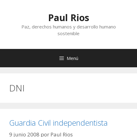
Saltar
al
Paul Rios
contenido
Paz, derechos humanos y desarrollo humano
sostenible
Menú
DNI
Guardia Civil independentista
9 junio 2008
por
Paul Rios