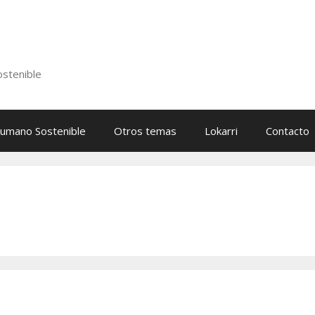
stenible
Humano Sostenible
Otros temas
Lokarri
Contacto