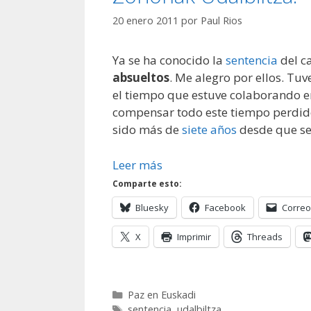
20 enero 2011
por
Paul Rios
Ya se ha conocido la
sentencia
del c
absueltos
. Me alegro por ellos. Tu
el tiempo que estuve colaborando e
compensar todo este tiempo perdido
sido más de
siete años
desde que se 
Leer más
Comparte esto:
Bluesky
Facebook
Correo
X
Imprimir
Threads
Categorías
Paz en Euskadi
Etiquetas
sentencia
,
udalbiltza