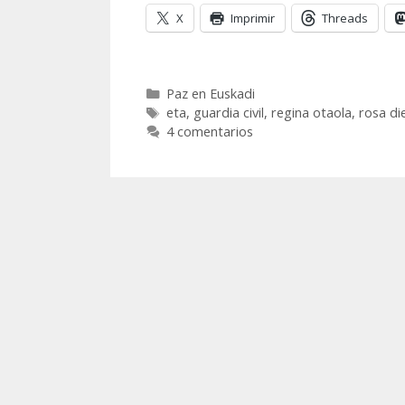
X
Imprimir
Threads
Categorías
Paz en Euskadi
Etiquetas
eta
,
guardia civil
,
regina otaola
,
rosa di
4 comentarios