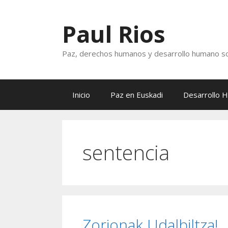
Saltar
al
Paul Rios
contenido
Paz, derechos humanos y desarrollo humano so
Inicio
Paz en Euskadi
Desarrollo 
sentencia
Zorionak Udalbiltza!