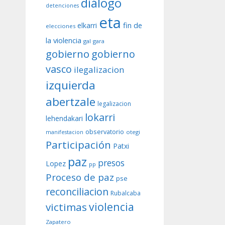
diálogo
detenciones
eta
fin de
elkarri
elecciones
la violencia
gal
gara
gobierno
gobierno
vasco
ilegalizacion
izquierda
abertzale
legalizacion
lokarri
lehendakari
observatorio
otegi
manifestacion
Participación
Patxi
paz
presos
Lopez
pp
Proceso de paz
pse
reconciliacion
Rubalcaba
violencia
victimas
Zapatero