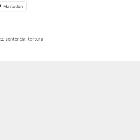
Mastodon
ez
,
sentencia
,
tortura