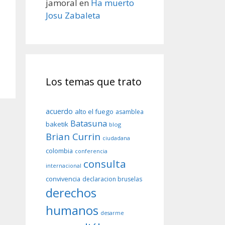
jamoral
en
Ha muerto
Josu Zabaleta
Los temas que trato
acuerdo
alto el fuego
asamblea
Batasuna
baketik
blog
Brian Currin
ciudadana
colombia
conferencia
consulta
internacional
convivencia
declaracion bruselas
derechos
humanos
desarme