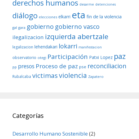
derechos humanos
desarme
detenciones
eta
diálogo
fin de la violencia
elkarri
elecciones
gobierno
gobierno vasco
gal
gara
izquierda abertzale
ilegalizacion
lokarri
lehendakari
legalizacion
manifestacion
paz
Participación
Patxi Lopez
observatorio
otegi
reconciliacion
Proceso de paz
presos
pse
pp
violencia
victimas
Rubalcaba
Zapatero
Categorías
Desarrollo Humano Sostenible
(2)