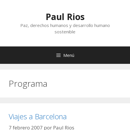
Saltar
al
Paul Rios
contenido
Paz, derechos humanos y desarrollo humano
sostenible
Menú
Programa
Viajes a Barcelona
7 febrero 2007
por
Paul Rios