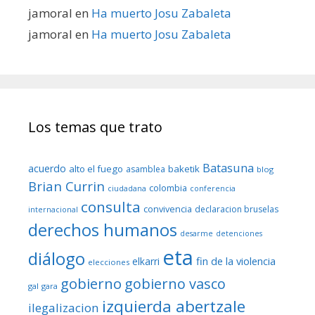
jamoral
en
Ha muerto Josu Zabaleta
jamoral
en
Ha muerto Josu Zabaleta
Los temas que trato
Batasuna
acuerdo
alto el fuego
baketik
asamblea
blog
Brian Currin
colombia
ciudadana
conferencia
consulta
convivencia
declaracion bruselas
internacional
derechos humanos
desarme
detenciones
eta
diálogo
fin de la violencia
elkarri
elecciones
gobierno
gobierno vasco
gal
gara
izquierda abertzale
ilegalizacion