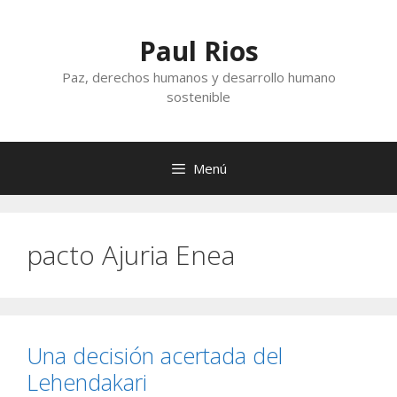
Saltar
al
Paul Rios
contenido
Paz, derechos humanos y desarrollo humano
sostenible
Menú
pacto Ajuria Enea
Una decisión acertada del
Lehendakari