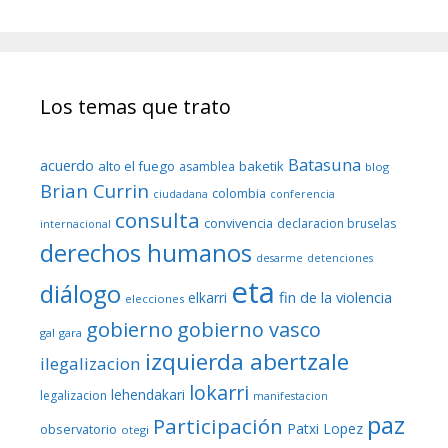
Los temas que trato
Batasuna
acuerdo
alto el fuego
baketik
asamblea
blog
Brian Currin
colombia
ciudadana
conferencia
consulta
convivencia
declaracion bruselas
internacional
derechos humanos
desarme
detenciones
eta
diálogo
fin de la violencia
elkarri
elecciones
gobierno
gobierno vasco
gal
gara
izquierda abertzale
ilegalizacion
lokarri
lehendakari
legalizacion
manifestacion
paz
Participación
Patxi Lopez
observatorio
otegi