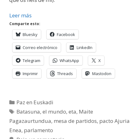
Leer más
Comparte esto:
Bluesky
Facebook
Correo electrónico
LinkedIn
Telegram
WhatsApp
X
Imprimir
Threads
Mastodon
Categorías
Paz en Euskadi
Etiquetas
Batasuna
,
el mundo
,
eta
,
Maite
Pagazaurtundua
,
mesa de partidos
,
pacto Ajuria
Enea
,
parlamento