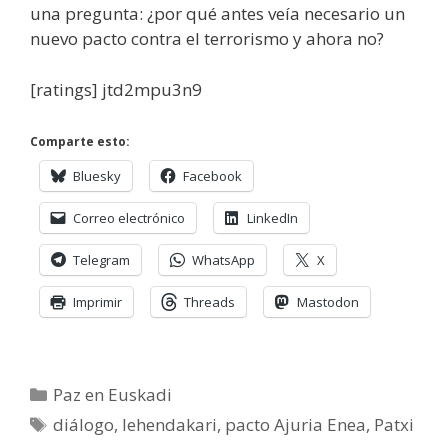
una pregunta: ¿por qué antes veía necesario un
nuevo pacto contra el terrorismo y ahora no?
[ratings] jtd2mpu3n9
Comparte esto:
Bluesky
Facebook
Correo electrónico
LinkedIn
Telegram
WhatsApp
X
Imprimir
Threads
Mastodon
Categorías
Paz en Euskadi
Etiquetas
diálogo
,
lehendakari
,
pacto Ajuria Enea
,
Patxi