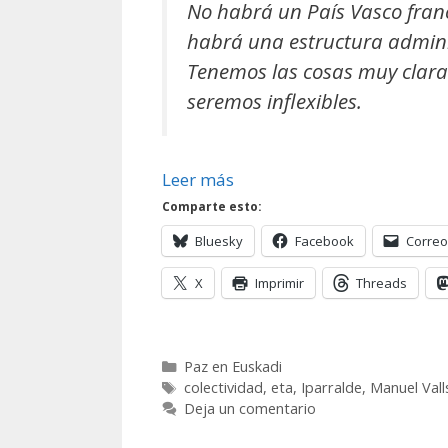
No habrá un País Vasco franc
habrá una estructura admini
Tenemos las cosas muy clara
seremos inflexibles.
Leer más
Comparte esto:
Bluesky
Facebook
Correo
X
Imprimir
Threads
Categorías
Paz en Euskadi
Etiquetas
colectividad
,
eta
,
Iparralde
,
Manuel Vall
Deja un comentario