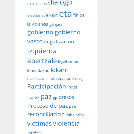
diálogo
detenciones
eta
fin de
elkarri
elecciones
la violencia
gal
gara
gobierno
gobierno
vasco
ilegalizacion
izquierda
abertzale
legalizacion
lokarri
lehendakari
observatorio
otegi
manifestacion
Participación
Patxi
paz
presos
Lopez
pp
Proceso de paz
pse
reconciliacion
Rubalcaba
violencia
victimas
Zapatero