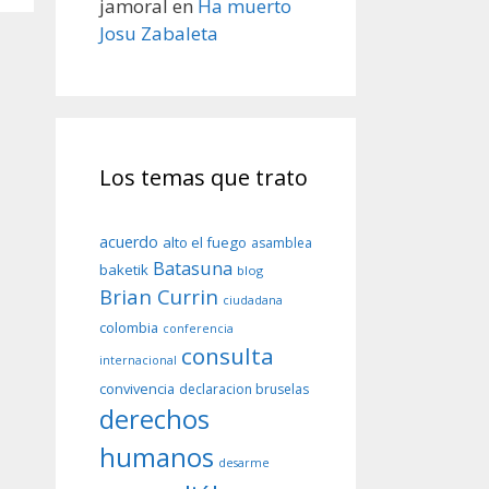
jamoral
en
Ha muerto
Josu Zabaleta
Los temas que trato
acuerdo
alto el fuego
asamblea
Batasuna
baketik
blog
Brian Currin
ciudadana
colombia
conferencia
consulta
internacional
convivencia
declaracion bruselas
derechos
humanos
desarme