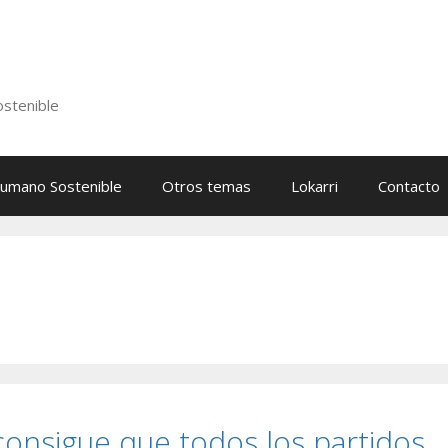
stenible
Humano Sostenible
Otros temas
Lokarri
Contacto
onsigue que todos los partidos