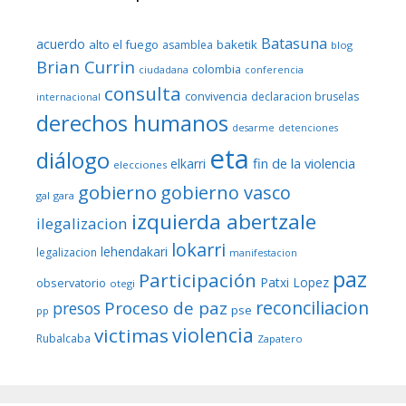
Batasuna
acuerdo
alto el fuego
baketik
asamblea
blog
Brian Currin
colombia
ciudadana
conferencia
consulta
convivencia
declaracion bruselas
internacional
derechos humanos
desarme
detenciones
eta
diálogo
fin de la violencia
elkarri
elecciones
gobierno
gobierno vasco
gal
gara
izquierda abertzale
ilegalizacion
lokarri
lehendakari
legalizacion
manifestacion
paz
Participación
Patxi Lopez
observatorio
otegi
reconciliacion
Proceso de paz
presos
pse
pp
violencia
victimas
Rubalcaba
Zapatero