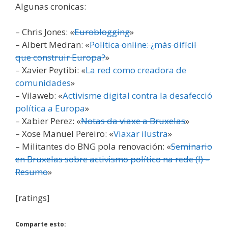
Algunas cronicas:
– Chris Jones: «
Euroblogging
»
– Albert Medran: «
Política online: ¿más difícil
que construir Europa?
»
– Xavier Peytibi: «
La red como creadora de
comunidades
»
– Vilaweb: «
Activisme digital contra la desafecció
política a Europa
»
– Xabier Perez: «
Notas da viaxe a Bruxelas
»
– Xose Manuel Pereiro: «
Viaxar ilustra
»
– Militantes do BNG pola renovación: «
Seminario
en Bruxelas sobre activismo político na rede (I) –
Resumo
»
[ratings]
Comparte esto: