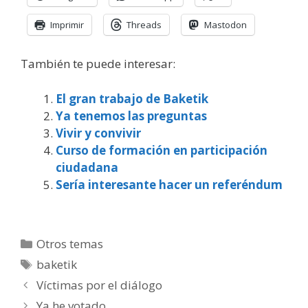
Imprimir
Threads
Mastodon
También te puede interesar:
El gran trabajo de Baketik
Ya tenemos las preguntas
Vivir y convivir
Curso de formación en participación
ciudadana
Sería interesante hacer un referéndum
Categorías
Otros temas
Etiquetas
baketik
Víctimas por el diálogo
Ya he votado