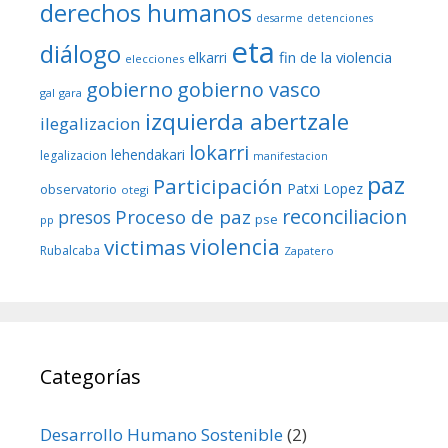
derechos humanos
desarme
detenciones
eta
diálogo
fin de la violencia
elkarri
elecciones
gobierno
gobierno vasco
gal
gara
izquierda abertzale
ilegalizacion
lokarri
lehendakari
legalizacion
manifestacion
paz
Participación
Patxi Lopez
observatorio
otegi
reconciliacion
Proceso de paz
presos
pse
pp
violencia
victimas
Rubalcaba
Zapatero
Categorías
Desarrollo Humano Sostenible
(2)