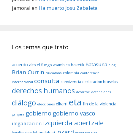
jamoral
en
Ha muerto Josu Zabaleta
Los temas que trato
Batasuna
acuerdo
alto el fuego
baketik
asamblea
blog
Brian Currin
colombia
ciudadana
conferencia
consulta
convivencia
declaracion bruselas
internacional
derechos humanos
desarme
detenciones
eta
diálogo
fin de la violencia
elkarri
elecciones
gobierno
gobierno vasco
gal
gara
izquierda abertzale
ilegalizacion
lokarri
lehendakari
legalizacion
manifestacion