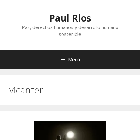
Saltar
al
Paul Rios
contenido
Paz, derechos humanos y desarrollo humano
sostenible
Menú
vicanter