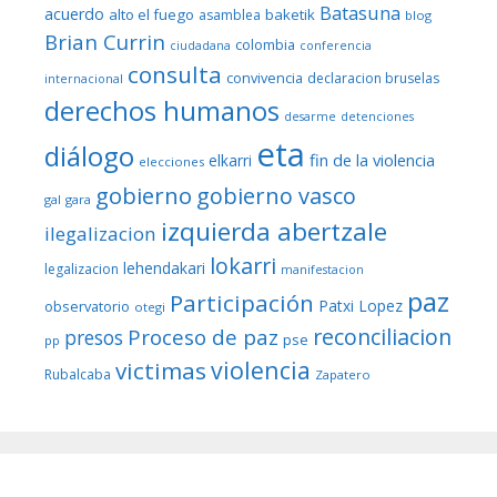
Batasuna
acuerdo
alto el fuego
baketik
asamblea
blog
Brian Currin
colombia
ciudadana
conferencia
consulta
convivencia
declaracion bruselas
internacional
derechos humanos
desarme
detenciones
eta
diálogo
fin de la violencia
elkarri
elecciones
gobierno
gobierno vasco
gal
gara
izquierda abertzale
ilegalizacion
lokarri
lehendakari
legalizacion
manifestacion
paz
Participación
Patxi Lopez
observatorio
otegi
reconciliacion
Proceso de paz
presos
pse
pp
violencia
victimas
Rubalcaba
Zapatero