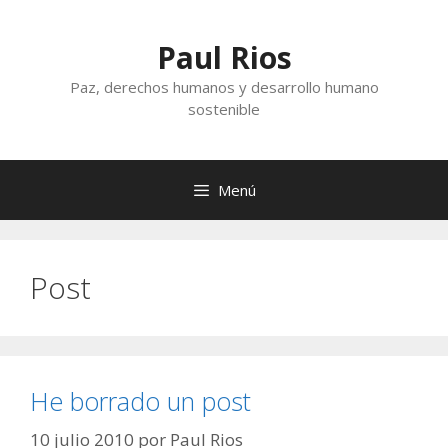
Saltar
al
Paul Rios
contenido
Paz, derechos humanos y desarrollo humano
sostenible
Menú
Post
He borrado un post
10 julio 2010
por
Paul Rios