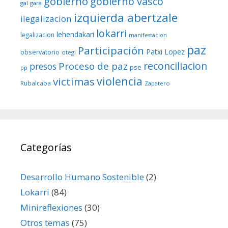
gobierno
gobierno vasco
gal
gara
izquierda abertzale
ilegalizacion
lokarri
lehendakari
legalizacion
manifestacion
paz
Participación
Patxi Lopez
observatorio
otegi
reconciliacion
Proceso de paz
presos
pse
pp
violencia
victimas
Rubalcaba
Zapatero
Categorías
Desarrollo Humano Sostenible
(2)
Lokarri
(84)
Minireflexiones
(30)
Otros temas
(75)