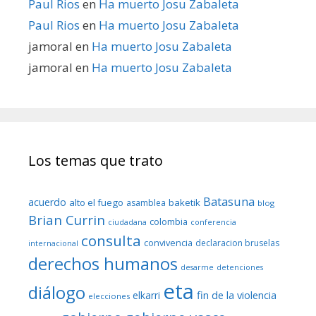
Paul Rios
en
Ha muerto Josu Zabaleta
Paul Rios
en
Ha muerto Josu Zabaleta
jamoral
en
Ha muerto Josu Zabaleta
jamoral
en
Ha muerto Josu Zabaleta
Los temas que trato
Batasuna
acuerdo
alto el fuego
baketik
asamblea
blog
Brian Currin
colombia
ciudadana
conferencia
consulta
convivencia
declaracion bruselas
internacional
derechos humanos
desarme
detenciones
eta
diálogo
fin de la violencia
elkarri
elecciones