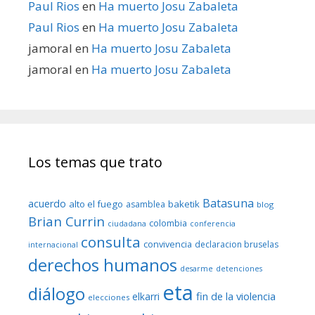
Paul Rios
en
Ha muerto Josu Zabaleta
Paul Rios
en
Ha muerto Josu Zabaleta
jamoral
en
Ha muerto Josu Zabaleta
jamoral
en
Ha muerto Josu Zabaleta
Los temas que trato
Batasuna
acuerdo
alto el fuego
baketik
asamblea
blog
Brian Currin
colombia
ciudadana
conferencia
consulta
convivencia
declaracion bruselas
internacional
derechos humanos
desarme
detenciones
eta
diálogo
fin de la violencia
elkarri
elecciones