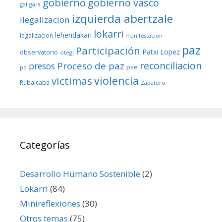
gobierno
gobierno vasco
gal
gara
izquierda abertzale
ilegalizacion
lokarri
lehendakari
legalizacion
manifestacion
paz
Participación
Patxi Lopez
observatorio
otegi
reconciliacion
Proceso de paz
presos
pse
pp
violencia
victimas
Rubalcaba
Zapatero
Categorías
Desarrollo Humano Sostenible
(2)
Lokarri
(84)
Minireflexiones
(30)
Otros temas
(75)