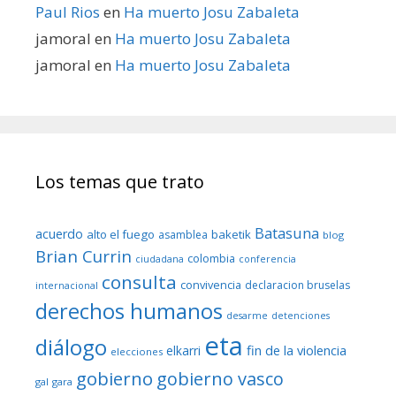
Paul Rios
en
Ha muerto Josu Zabaleta
jamoral
en
Ha muerto Josu Zabaleta
jamoral
en
Ha muerto Josu Zabaleta
Los temas que trato
Batasuna
acuerdo
alto el fuego
baketik
asamblea
blog
Brian Currin
colombia
ciudadana
conferencia
consulta
convivencia
declaracion bruselas
internacional
derechos humanos
desarme
detenciones
eta
diálogo
fin de la violencia
elkarri
elecciones
gobierno
gobierno vasco
gal
gara