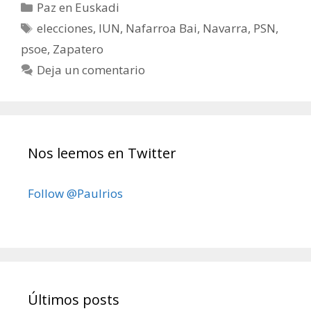
Categorías
Paz en Euskadi
Etiquetas
elecciones
,
IUN
,
Nafarroa Bai
,
Navarra
,
PSN
,
psoe
,
Zapatero
Deja un comentario
Nos leemos en Twitter
Follow @Paulrios
Últimos posts