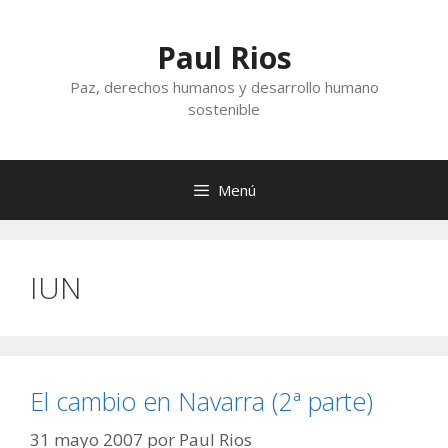
Saltar
al
Paul Rios
contenido
Paz, derechos humanos y desarrollo humano
sostenible
Menú
IUN
El cambio en Navarra (2ª parte)
31 mayo 2007
por
Paul Rios