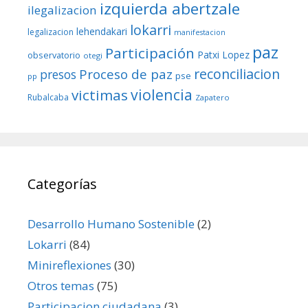
izquierda abertzale
ilegalizacion
lokarri
lehendakari
legalizacion
manifestacion
paz
Participación
Patxi Lopez
observatorio
otegi
reconciliacion
Proceso de paz
presos
pse
pp
violencia
victimas
Rubalcaba
Zapatero
Categorías
Desarrollo Humano Sostenible
(2)
Lokarri
(84)
Minireflexiones
(30)
Otros temas
(75)
Participacion ciudadana
(3)