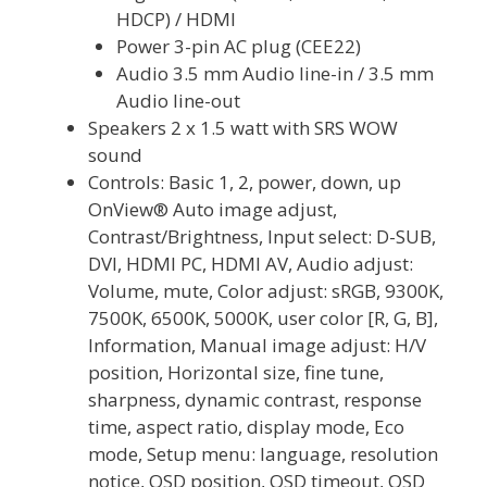
HDCP) / HDMI
Power 3-pin AC plug (CEE22)
Audio 3.5 mm Audio line-in / 3.5 mm
Audio line-out
Speakers 2 x 1.5 watt with SRS WOW
sound
Controls: Basic 1, 2, power, down, up
OnView® Auto image adjust,
Contrast/Brightness, Input select: D-SUB,
DVI, HDMI PC, HDMI AV, Audio adjust:
Volume, mute, Color adjust: sRGB, 9300K,
7500K, 6500K, 5000K, user color [R, G, B],
Information, Manual image adjust: H/V
position, Horizontal size, fine tune,
sharpness, dynamic contrast, response
time, aspect ratio, display mode, Eco
mode, Setup menu: language, resolution
notice, OSD position, OSD timeout, OSD