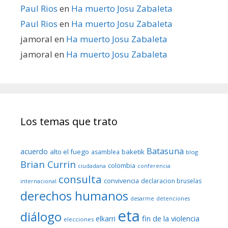
Paul Rios
en
Ha muerto Josu Zabaleta
Paul Rios
en
Ha muerto Josu Zabaleta
jamoral
en
Ha muerto Josu Zabaleta
jamoral
en
Ha muerto Josu Zabaleta
Los temas que trato
Batasuna
acuerdo
alto el fuego
baketik
asamblea
blog
Brian Currin
colombia
ciudadana
conferencia
consulta
convivencia
declaracion bruselas
internacional
derechos humanos
desarme
detenciones
eta
diálogo
fin de la violencia
elkarri
elecciones