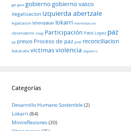
gobierno
gobierno vasco
gal
gara
izquierda abertzale
ilegalizacion
lokarri
lehendakari
legalizacion
manifestacion
paz
Participación
Patxi Lopez
observatorio
otegi
reconciliacion
Proceso de paz
presos
pse
pp
violencia
victimas
Rubalcaba
Zapatero
Categorías
Desarrollo Humano Sostenible
(2)
Lokarri
(84)
Minireflexiones
(30)