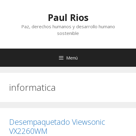
Saltar
al
Paul Rios
contenido
Paz, derechos humanos y desarrollo humano
sostenible
Menú
informatica
Desempaquetado Viewsonic
VX2260WM