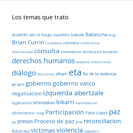
Los temas que trato
Batasuna
acuerdo
alto el fuego
baketik
asamblea
blog
Brian Currin
colombia
ciudadana
conferencia
consulta
convivencia
declaracion bruselas
internacional
derechos humanos
desarme
detenciones
eta
diálogo
fin de la violencia
elkarri
elecciones
gobierno
gobierno vasco
gal
gara
izquierda abertzale
ilegalizacion
lokarri
lehendakari
legalizacion
manifestacion
paz
Participación
Patxi Lopez
observatorio
otegi
reconciliacion
Proceso de paz
presos
pse
pp
violencia
victimas
Rubalcaba
Zapatero