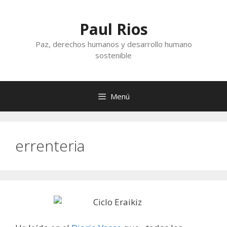
Saltar
al
Paul Rios
contenido
Paz, derechos humanos y desarrollo humano
sostenible
Menú
errenteria