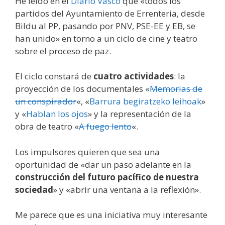
He leído en el
Diario Vasco
que «todos los
partidos del Ayuntamiento de Errenteria, desde
Bildu al PP, pasando por PNV, PSE-EE y EB, se
han unido» en torno a un ciclo de cine y teatro
sobre el proceso de paz.
El ciclo constará de
cuatro actividades
: la
proyección de los documentales «
Memorias de
un conspirador
«, «
Barrura begiratzeko leihoak
»
y «
Hablan los ojos
» y la representación de la
obra de teatro «
A fuego lento
«.
Los impulsores quieren que sea una
oportunidad de «dar un paso adelante en la
construcción del futuro pacífico de nuestra
sociedad
» y «abrir una ventana a la reflexión».
Me parece que es una iniciativa muy interesante