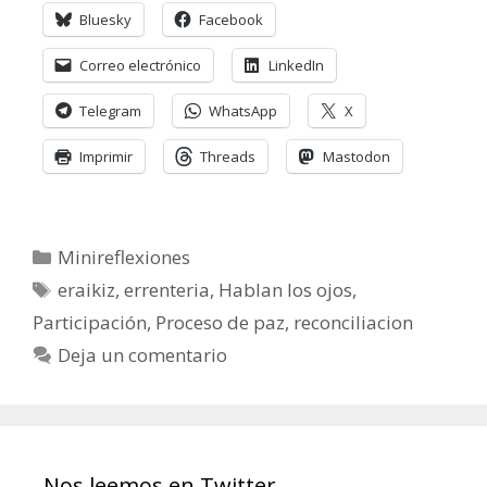
Bluesky
Facebook
Correo electrónico
LinkedIn
Telegram
WhatsApp
X
Imprimir
Threads
Mastodon
Categorías
Minireflexiones
Etiquetas
eraikiz
,
errenteria
,
Hablan los ojos
,
Participación
,
Proceso de paz
,
reconciliacion
Deja un comentario
Nos leemos en Twitter