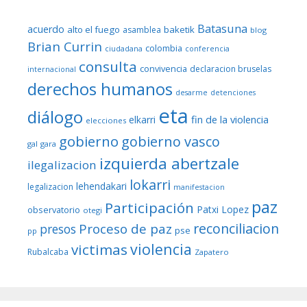
Batasuna
acuerdo
alto el fuego
baketik
asamblea
blog
Brian Currin
colombia
ciudadana
conferencia
consulta
convivencia
declaracion bruselas
internacional
derechos humanos
desarme
detenciones
eta
diálogo
fin de la violencia
elkarri
elecciones
gobierno
gobierno vasco
gal
gara
izquierda abertzale
ilegalizacion
lokarri
lehendakari
legalizacion
manifestacion
paz
Participación
Patxi Lopez
observatorio
otegi
reconciliacion
Proceso de paz
presos
pse
pp
violencia
victimas
Rubalcaba
Zapatero