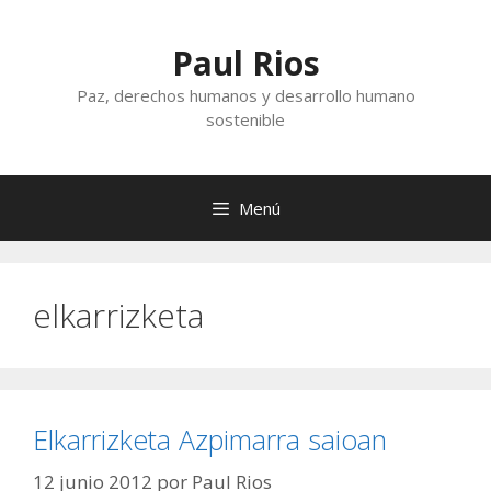
Saltar
al
Paul Rios
contenido
Paz, derechos humanos y desarrollo humano
sostenible
Menú
elkarrizketa
Elkarrizketa Azpimarra saioan
12 junio 2012
por
Paul Rios