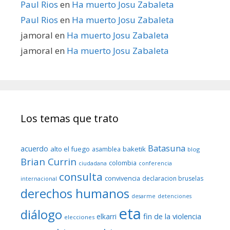
Paul Rios
en
Ha muerto Josu Zabaleta
Paul Rios
en
Ha muerto Josu Zabaleta
jamoral
en
Ha muerto Josu Zabaleta
jamoral
en
Ha muerto Josu Zabaleta
Los temas que trato
Batasuna
acuerdo
alto el fuego
baketik
asamblea
blog
Brian Currin
colombia
ciudadana
conferencia
consulta
convivencia
declaracion bruselas
internacional
derechos humanos
desarme
detenciones
eta
diálogo
fin de la violencia
elkarri
elecciones