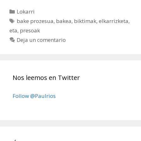
Categorías
Lokarri
Etiquetas
bake prozesua
,
bakea
,
biktimak
,
elkarrizketa
,
eta
,
presoak
Deja un comentario
Nos leemos en Twitter
Follow @Paulrios