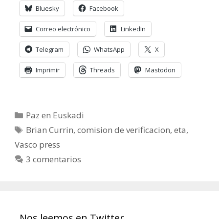
Bluesky
Facebook
Correo electrónico
LinkedIn
Telegram
WhatsApp
X
Imprimir
Threads
Mastodon
Categorías
Paz en Euskadi
Etiquetas
Brian Currin
,
comision de verificacion
,
eta
,
Vasco press
3 comentarios
Nos leemos en Twitter