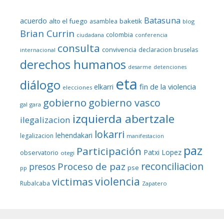
Batasuna
acuerdo
alto el fuego
baketik
asamblea
blog
Brian Currin
colombia
ciudadana
conferencia
consulta
convivencia
declaracion bruselas
internacional
derechos humanos
desarme
detenciones
eta
diálogo
fin de la violencia
elkarri
elecciones
gobierno
gobierno vasco
gal
gara
izquierda abertzale
ilegalizacion
lokarri
lehendakari
legalizacion
manifestacion
paz
Participación
Patxi Lopez
observatorio
otegi
reconciliacion
Proceso de paz
presos
pse
pp
violencia
victimas
Rubalcaba
Zapatero