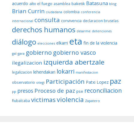
Batasuna
acuerdo
alto el fuego
baketik
asamblea
blog
Brian Currin
colombia
ciudadana
conferencia
consulta
convivencia
declaracion bruselas
internacional
derechos humanos
desarme
detenciones
eta
diálogo
fin de la violencia
elkarri
elecciones
gobierno
gobierno vasco
gal
gara
izquierda abertzale
ilegalizacion
lokarri
lehendakari
legalizacion
manifestacion
paz
Participación
Patxi Lopez
observatorio
otegi
reconciliacion
Proceso de paz
presos
pse
pp
violencia
victimas
Rubalcaba
Zapatero