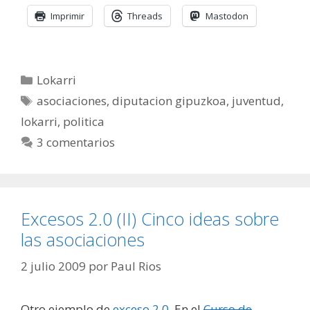
Imprimir
Threads
Mastodon
Categorías
Lokarri
Etiquetas
asociaciones
,
diputacion gipuzkoa
,
juventud
,
lokarri
,
politica
3 comentarios
Excesos 2.0 (II) Cinco ideas sobre
las asociaciones
2 julio 2009
por
Paul Rios
Otro ejemplo de
exceso 2.0
. En el
Curso de