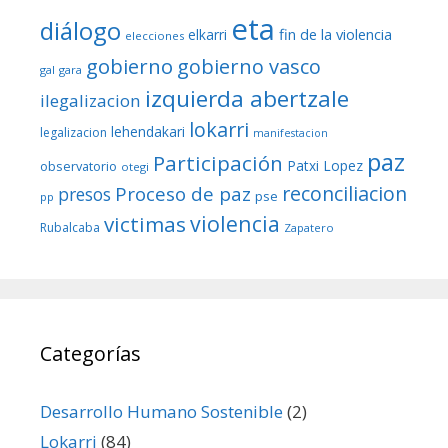
eta
diálogo
fin de la violencia
elkarri
elecciones
gobierno
gobierno vasco
gal
gara
izquierda abertzale
ilegalizacion
lokarri
lehendakari
legalizacion
manifestacion
paz
Participación
Patxi Lopez
observatorio
otegi
reconciliacion
Proceso de paz
presos
pse
pp
violencia
victimas
Rubalcaba
Zapatero
Categorías
Desarrollo Humano Sostenible
(2)
Lokarri
(84)