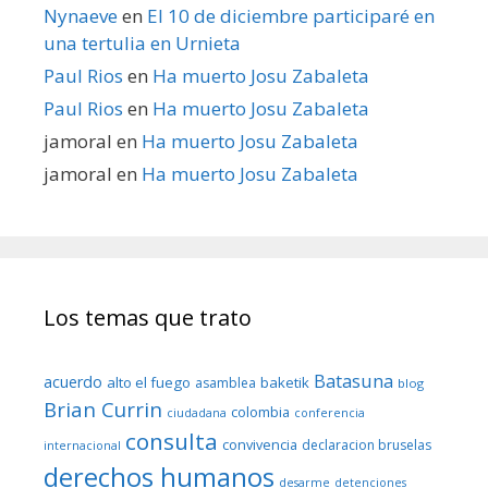
Nynaeve
en
El 10 de diciembre participaré en
una tertulia en Urnieta
Paul Rios
en
Ha muerto Josu Zabaleta
Paul Rios
en
Ha muerto Josu Zabaleta
jamoral
en
Ha muerto Josu Zabaleta
jamoral
en
Ha muerto Josu Zabaleta
Los temas que trato
Batasuna
acuerdo
alto el fuego
baketik
asamblea
blog
Brian Currin
colombia
ciudadana
conferencia
consulta
convivencia
declaracion bruselas
internacional
derechos humanos
desarme
detenciones