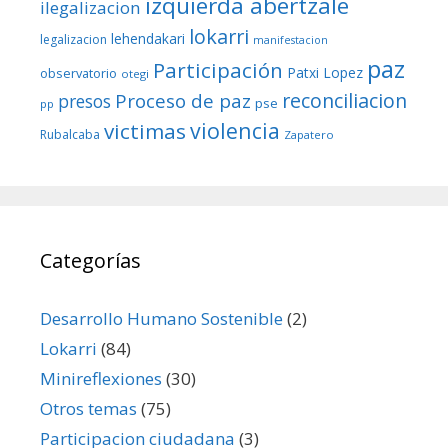
izquierda abertzale
ilegalizacion
lokarri
lehendakari
legalizacion
manifestacion
paz
Participación
Patxi Lopez
observatorio
otegi
reconciliacion
Proceso de paz
presos
pse
pp
violencia
victimas
Rubalcaba
Zapatero
Categorías
Desarrollo Humano Sostenible
(2)
Lokarri
(84)
Minireflexiones
(30)
Otros temas
(75)
Participacion ciudadana
(3)