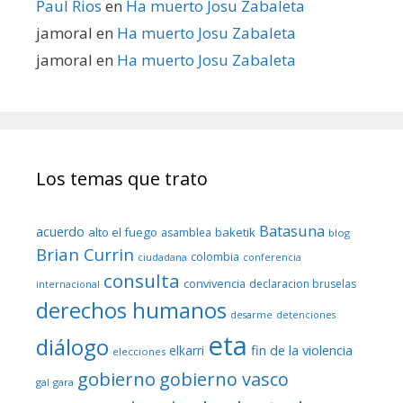
Paul Rios
en
Ha muerto Josu Zabaleta
jamoral
en
Ha muerto Josu Zabaleta
jamoral
en
Ha muerto Josu Zabaleta
Los temas que trato
Batasuna
acuerdo
alto el fuego
baketik
asamblea
blog
Brian Currin
colombia
ciudadana
conferencia
consulta
convivencia
declaracion bruselas
internacional
derechos humanos
desarme
detenciones
eta
diálogo
fin de la violencia
elkarri
elecciones
gobierno
gobierno vasco
gal
gara