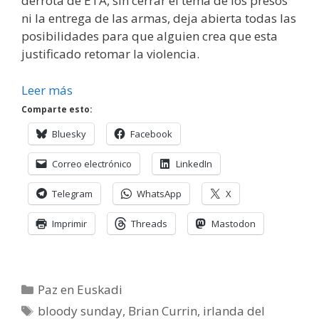
derrota de ETA, sin cerrar el tema de los presos
ni la entrega de las armas, deja abierta todas las
posibilidades para que alguien crea que esta
justificado retomar la violencia.
Leer más
Comparte esto:
Bluesky
Facebook
Correo electrónico
LinkedIn
Telegram
WhatsApp
X
Imprimir
Threads
Mastodon
Categorías
Paz en Euskadi
Etiquetas
bloody sunday
,
Brian Currin
,
irlanda del