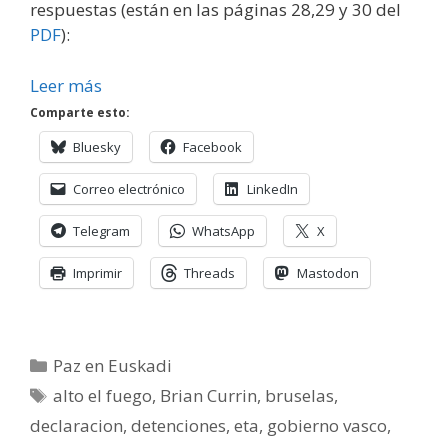
respuestas (están en las páginas 28,29 y 30 del
PDF
):
Leer más
Comparte esto:
Bluesky
Facebook
Correo electrónico
LinkedIn
Telegram
WhatsApp
X
Imprimir
Threads
Mastodon
Categorías
Paz en Euskadi
Etiquetas
alto el fuego
,
Brian Currin
,
bruselas
,
declaracion
,
detenciones
,
eta
,
gobierno vasco
,