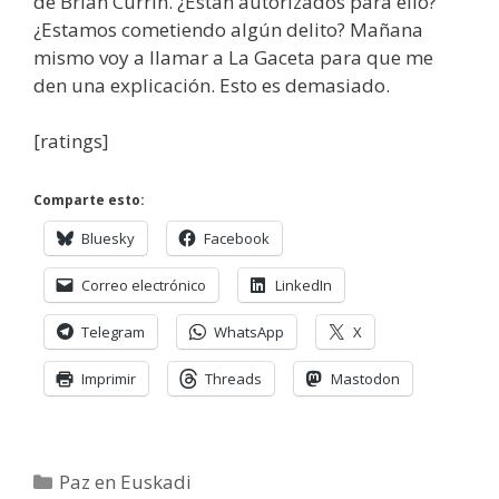
de Brian Currin. ¿Están autorizados para ello?
¿Estamos cometiendo algún delito? Mañana
mismo voy a llamar a La Gaceta para que me
den una explicación. Esto es demasiado.
[ratings]
Comparte esto:
Bluesky
Facebook
Correo electrónico
LinkedIn
Telegram
WhatsApp
X
Imprimir
Threads
Mastodon
Categorías
Paz en Euskadi