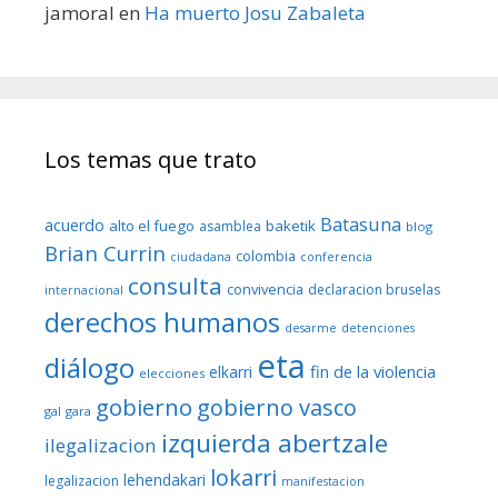
jamoral
en
Ha muerto Josu Zabaleta
Los temas que trato
Batasuna
acuerdo
alto el fuego
baketik
asamblea
blog
Brian Currin
colombia
ciudadana
conferencia
consulta
convivencia
declaracion bruselas
internacional
derechos humanos
desarme
detenciones
eta
diálogo
fin de la violencia
elkarri
elecciones
gobierno
gobierno vasco
gal
gara
izquierda abertzale
ilegalizacion
lokarri
lehendakari
legalizacion
manifestacion