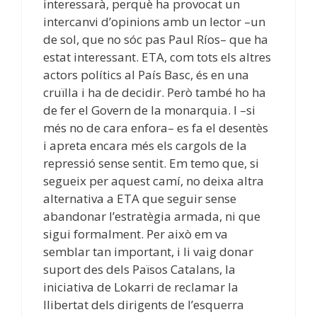
interessarà, perquè ha provocat un
intercanvi d’opinions amb un lector –un
de sol, que no sóc pas Paul Ríos– que ha
estat interessant. ETA, com tots els altres
actors polítics al País Basc, és en una
cruïlla i ha de decidir. Però també ho ha
de fer el Govern de la monarquia. I –si
més no de cara enfora– es fa el desentès
i apreta encara més els cargols de la
repressió sense sentit. Em temo que, si
segueix per aquest camí, no deixa altra
alternativa a ETA que seguir sense
abandonar l’estratègia armada, ni que
sigui formalment. Per això em va
semblar tan important, i li vaig donar
suport des dels Països Catalans, la
iniciativa de Lokarri de reclamar la
llibertat dels dirigents de l’esquerra