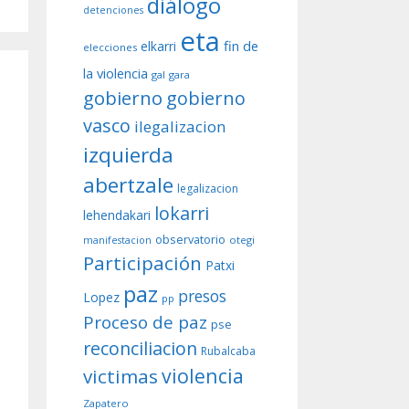
diálogo
detenciones
eta
fin de
elkarri
elecciones
la violencia
gal
gara
gobierno
gobierno
vasco
ilegalizacion
izquierda
abertzale
legalizacion
lokarri
lehendakari
observatorio
otegi
manifestacion
Participación
Patxi
paz
presos
Lopez
pp
Proceso de paz
pse
reconciliacion
Rubalcaba
violencia
victimas
Zapatero