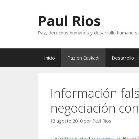
Saltar
al
Paul Rios
contenido
Paz, derechos humanos y desarrollo humano so
Inicio
Paz en Euskadi
Desarrollo 
Información fal
negociación co
13 agosto 2010
por
Paul Rios
Las
últimas declaraciones
de Brian 