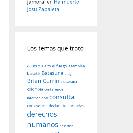
jamoral
en
Ha muerto
Josu Zabaleta
Los temas que trato
acuerdo
alto el fuego
asamblea
Batasuna
baketik
blog
Brian Currin
ciudadana
colombia
conferencia
consulta
internacional
convivencia
declaracion bruselas
derechos
humanos
desarme