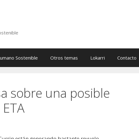
stenible
Humano Sostenible
Otros temas
Lokarri
Contacto
sa sobre una posible
n ETA
Currin están generando bastante revuelo.