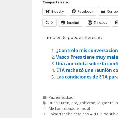
Comparte esto:
Bluesky
Facebook
Correo
X
Imprimir
Threads
También te puede interesar:
¿Controla mis conversacion
Vasco Press tiene muy mala
Una anecdota sobre la conf
ETA rechazó una reunión co
Las condiciones de ETA par
Categorías
Paz en Euskadi
Etiquetas
Brian Currin
,
eta
,
gobierno
,
la gaceta
,
p
Me han robado el móvil
Lokarri recibe este año 4.200 € de subv