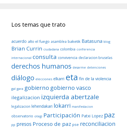
Los temas que trato
Batasuna
acuerdo
alto el fuego
baketik
asamblea
blog
Brian Currin
colombia
ciudadana
conferencia
consulta
convivencia
declaracion bruselas
internacional
derechos humanos
desarme
detenciones
eta
diálogo
fin de la violencia
elkarri
elecciones
gobierno
gobierno vasco
gal
gara
izquierda abertzale
ilegalizacion
lokarri
lehendakari
legalizacion
manifestacion
paz
Participación
Patxi Lopez
observatorio
otegi
reconciliacion
Proceso de paz
presos
pse
pp